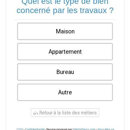
Quel est le type de bien
concerné par les travaux ?
Maison
Appartement
Bureau
Autre
Retour à la liste des métiers
CGU
-
Confidentialité
- Service proposé par
ViteUnDevis.com
-
Vous êtes un