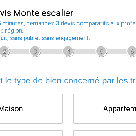
vis Monte escalier
5 minutes, demandez
3 devis comparatifs
aux
profe
e région.
tuit, sans pub et sans engagement.
2
3
4
5
6
t le type de bien concerné par les t
Maison
Appartem