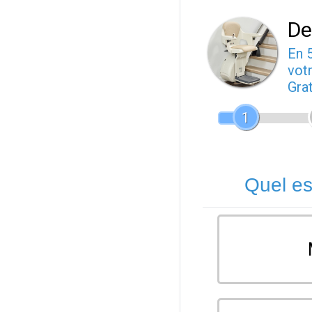
De
En 
votr
Gra
1
Quel es