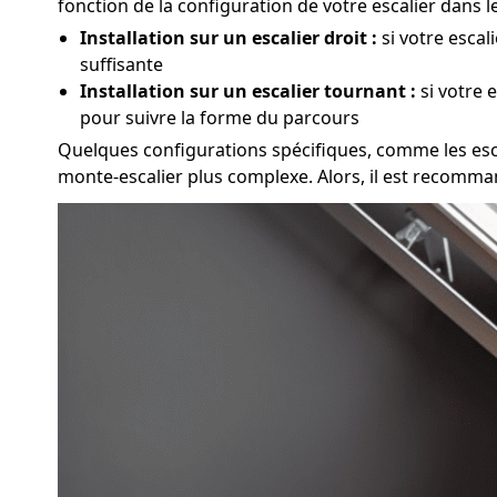
fonction de la configuration de votre escalier dans 
Installation sur un escalier droit :
si votre escal
suffisante
Installation sur un escalier tournant :
si votre 
pour suivre la forme du parcours
Quelques configurations spécifiques, comme les escali
monte-escalier plus complexe. Alors, il est recomma