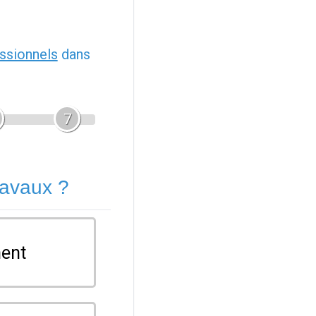
ssionnels
dans
7
ravaux ?
ent