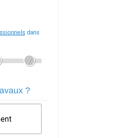
ssionnels
dans
7
ravaux ?
ent