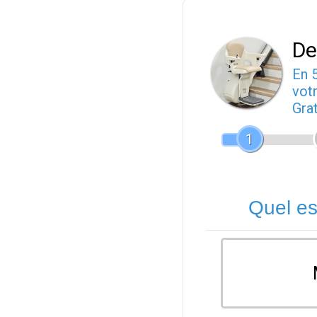
De
En 
votr
Gra
1
Quel es