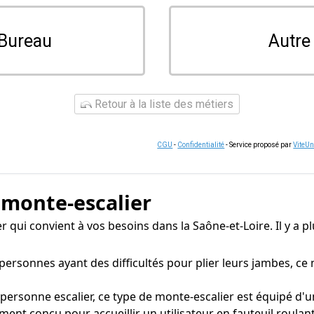
Bureau
Autre
Retour à la liste des métiers
CGU
-
Confidentialité
- Service proposé par
ViteU
 monte-escalier
ier qui convient à vos besoins dans la Saône-et-Loire. Il y a 
rsonnes ayant des difficultés pour plier leurs jambes, ce
onne escalier, ce type de monte-escalier est équipé d'un s
ent conçu pour accueillir un utilisateur en fauteuil roula