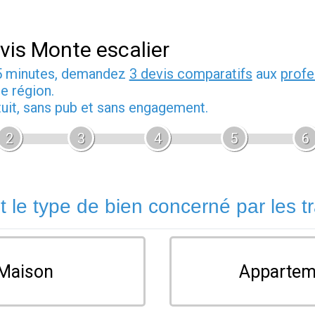
vis Monte escalier
5 minutes, demandez
3 devis comparatifs
aux
profe
e région.
tuit, sans pub et sans engagement.
2
3
4
5
6
t le type de bien concerné par les t
Maison
Appartem