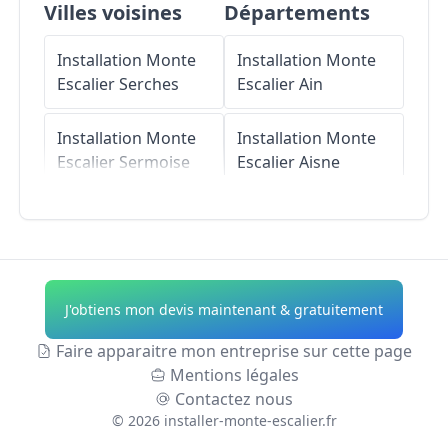
Villes voisines
Départements
Installation Monte
Installation Monte
Escalier
Serches
Escalier
Ain
Installation Monte
Installation Monte
Escalier
Sermoise
Escalier
Aisne
Installation Monte
Installation Monte
Escalier
Venizel
Escalier
Allier
Installation Monte
Installation Monte
J'obtiens mon devis maintenant & gratuitement
Escalier
Billy-sur-
Escalier
Alpes-de-
Aisne
Haute-Provence
Faire apparaitre mon entreprise sur cette page
Mentions légales
Installation Monte
Installation Monte
Contactez nous
Escalier
Missy-sur-
Escalier
Hautes-
©
2026
installer-monte-escalier.fr
Aisne
Alpes