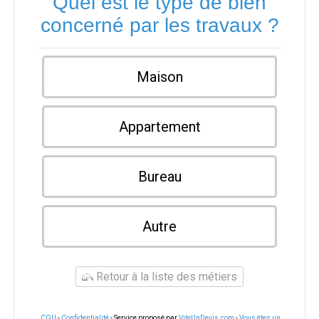
Quel est le type de bien
concerné par les travaux ?
Maison
Appartement
Bureau
Autre
Retour à la liste des métiers
CGU
-
Confidentialité
- Service proposé par
ViteUnDevis.com
-
Vous êtes un