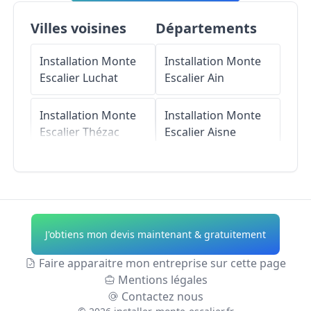
Villes voisines
Départements
Installation Monte
Installation Monte
Escalier
Luchat
Escalier
Ain
Installation Monte
Installation Monte
Escalier
Thézac
Escalier
Aisne
Installation Monte
Installation Monte
Escalier
Varzay
Escalier
Allier
Installation Monte
Installation Monte
J'obtiens mon devis maintenant & gratuitement
Escalier
La Clisse
Escalier
Alpes-de-
Haute-Provence
Faire apparaitre mon entreprise sur cette page
Installation Monte
Mentions légales
Escalier
Rétaud
Installation Monte
Contactez nous
Escalier
Hautes-