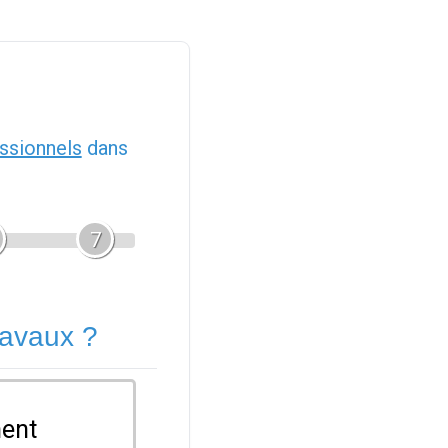
ssionnels
dans
7
ravaux ?
ent