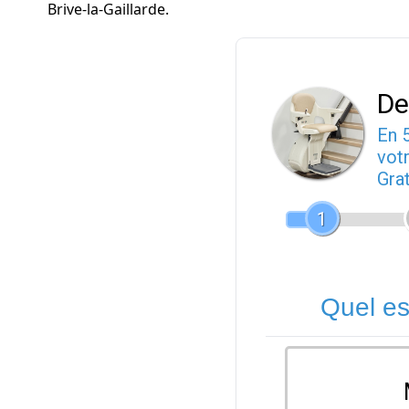
Brive-la-Gaillarde.
De
En 
votr
Gra
1
Quel es