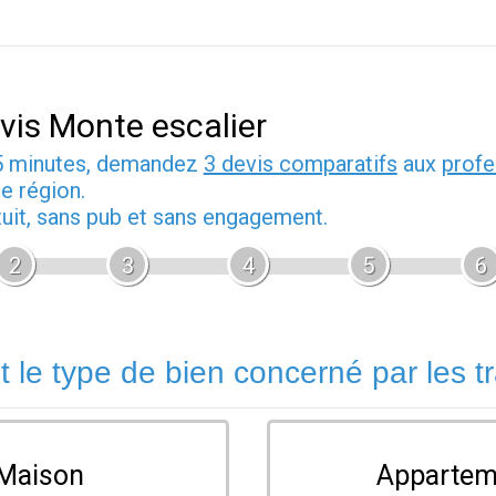
vis Monte escalier
5 minutes, demandez
3 devis comparatifs
aux
profe
e région.
tuit, sans pub et sans engagement.
2
3
4
5
6
t le type de bien concerné par les t
Maison
Appartem