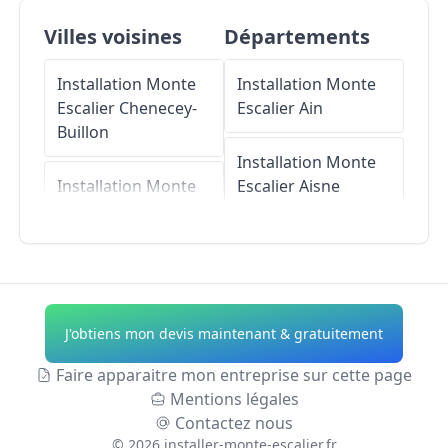
Villes voisines
Départements
Installation Monte
Installation Monte
Escalier
Chenecey-
Escalier
Ain
Buillon
Installation Monte
Installation Monte
Escalier
Aisne
Escalier
Vorges-les-
Pins
Installation Monte
Escalier
Allier
Installation Monte
Escalier
Busy
Installation Monte
J'obtiens mon devis maintenant & gratuitement
Escalier
Alpes-de-
Installation Monte
Haute-Provence
Faire apparaitre mon entreprise sur cette page
Escalier
Boussières
Mentions légales
Installation Monte
Contactez nous
Installation Monte
Escalier
Hautes-
©
2026
installer-monte-escalier.fr