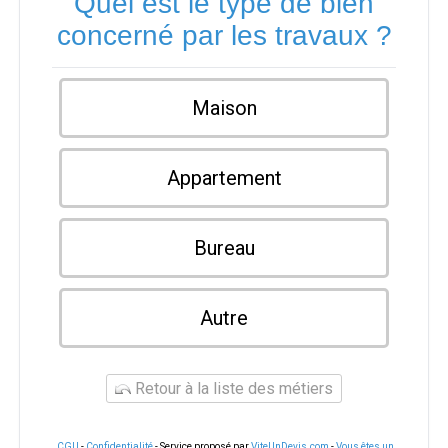
Quel est le type de bien
concerné par les travaux ?
Maison
Appartement
Bureau
Autre
Retour à la liste des métiers
CGU
-
Confidentialité
- Service proposé par
ViteUnDevis.com
-
Vous êtes un