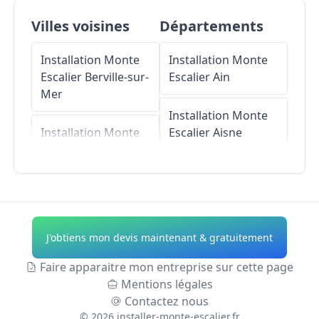
Villes voisines
Départements
Installation Monte
Installation Monte
Escalier
Berville-sur-
Escalier
Ain
Mer
Installation Monte
Installation Monte
Escalier
Aisne
Escalier
Foulbec
Installation Monte
Installation Monte
Escalier
Allier
Escalier
Saint-
Pierre-du-Val
Installation Monte
J'obtiens mon devis maintenant & gratuitement
Escalier
Alpes-de-
Installation Monte
Haute-Provence
Faire apparaitre mon entreprise sur cette page
Escalier
Saint-
Mentions légales
Samson-de-la-
Installation Monte
Contactez nous
Roque
Escalier
Hautes-
©
2026
installer-monte-escalier.fr