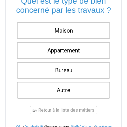
Quel est le type de bien
concerné par les travaux ?
Maison
Appartement
Bureau
Autre
Retour à la liste des métiers
CGU
-
Confidentialité
- Service proposé par
ViteUnDevis.com
-
Vous êtes un