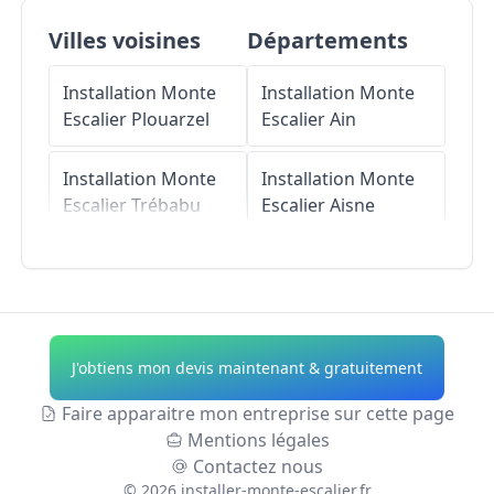
Villes voisines
Départements
Installation Monte
Installation Monte
Escalier
Plouarzel
Escalier
Ain
Installation Monte
Installation Monte
Escalier
Trébabu
Escalier
Aisne
Installation Monte
Installation Monte
Escalier
Le Conquet
Escalier
Allier
Installation Monte
Installation Monte
J'obtiens mon devis maintenant & gratuitement
Escalier
Escalier
Alpes-de-
Plougonvelin
Haute-Provence
Faire apparaitre mon entreprise sur cette page
Mentions légales
Installation Monte
Installation Monte
Contactez nous
Escalier
Lampaul-
Escalier
Hautes-
©
2026
installer-monte-escalier.fr