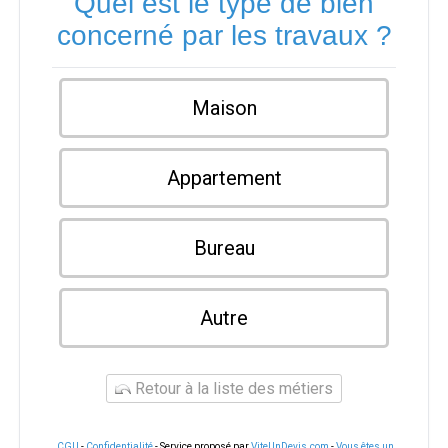
Quel est le type de bien
concerné par les travaux ?
Maison
Appartement
Bureau
Autre
Retour à la liste des métiers
CGU
-
Confidentialité
- Service proposé par
ViteUnDevis.com
-
Vous êtes un