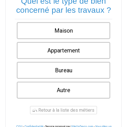
Quel est le type de bien
concerné par les travaux ?
Maison
Appartement
Bureau
Autre
Retour à la liste des métiers
CGU
-
Confidentialité
- Service proposé par
ViteUnDevis.com
-
Vous êtes un