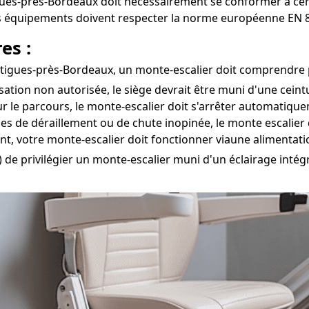
igues-près-Bordeaux doit nécessairement se conformer à cer
ces équipements doivent respecter la norme européenne EN 8
es :
tigues-près-Bordeaux, un monte-escalier doit comprendre pl
isation non autorisée, le siège devrait être muni d'une cein
r le parcours, le monte-escalier doit s'arrêter automatiqu
ues de déraillement ou de chute inopinée, le monte escalier
t, votre monte-escalier doit fonctionner viaune alimentat
re) de privilégier un monte-escalier muni d'un éclairage intég