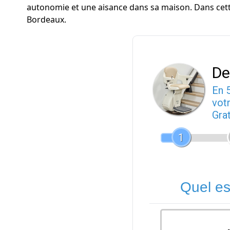
autonomie et une aisance dans sa maison. Dans cette 
Bordeaux.
De
En 
votr
Gra
1
Quel es