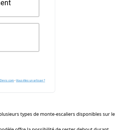
ent
nDevis.com
-
Vous êtes un artisan ?
 plusieurs types de monte-escaliers disponibles sur le
dèle offre la possibilité de rester debout durant