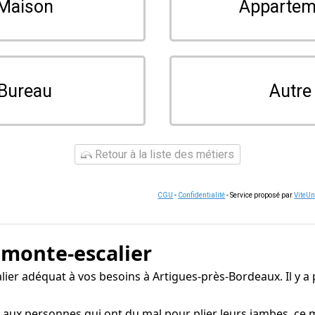
Maison
Appartem
Bureau
Autre
Retour à la liste des métiers
CGU
-
Confidentialité
- Service proposé par
ViteU
 monte-escalier
calier adéquat à vos besoins à Artigues-près-Bordeaux. Il y a
aux personnes qui ont du mal pour plier leurs jambes, ce mo