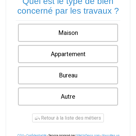
Quel est le type de bien
concerné par les travaux ?
Maison
Appartement
Bureau
Autre
Retour à la liste des métiers
CGU
-
Confidentialité
- Service proposé par
ViteUnDevis.com
-
Vous êtes un