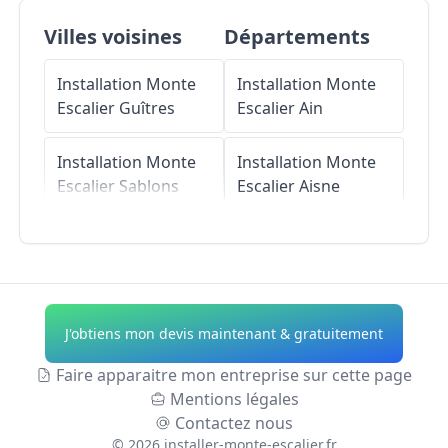
Villes voisines
Départements
Installation Monte
Installation Monte
Escalier
Guîtres
Escalier
Ain
Installation Monte
Installation Monte
Escalier
Sablons
Escalier
Aisne
Installation Monte
Installation Monte
Escalier
Saint-
Escalier
Allier
Martin-de-Laye
Installation Monte
J'obtiens mon devis maintenant & gratuitement
Installation Monte
Escalier
Alpes-de-
Escalier
Lagorce
Haute-Provence
Faire apparaitre mon entreprise sur cette page
Mentions légales
Installation Monte
Installation Monte
Contactez nous
Escalier
Maransin
Escalier
Hautes-
©
2026
installer-monte-escalier.fr