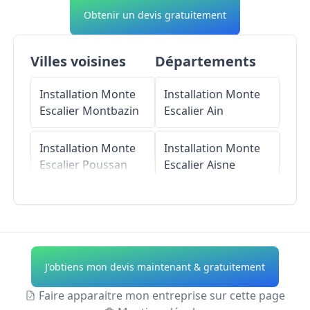
Obtenir un devis gratuitement
Villes voisines
Départements
Installation Monte
Installation Monte
Escalier
Montbazin
Escalier
Ain
Installation Monte
Installation Monte
Escalier
Poussan
Escalier
Aisne
Installation Monte
Installation Monte
Escalier
Escalier
Allier
Cournonterral
Installation Monte
J'obtiens mon devis maintenant & gratuitement
Installation Monte
Escalier
Alpes-de-
Escalier
Cournonsec
Haute-Provence
Faire apparaitre mon entreprise sur cette page