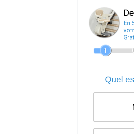
De
En 
votr
Gra
1
Quel es