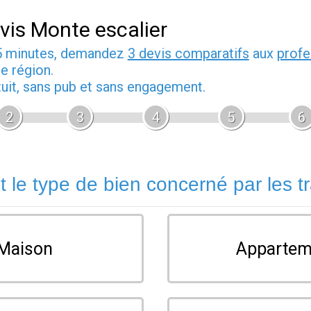
vis Monte escalier
5 minutes, demandez
3 devis comparatifs
aux
profe
e région.
tuit, sans pub et sans engagement.
2
3
4
5
6
t le type de bien concerné par les t
Maison
Appartem