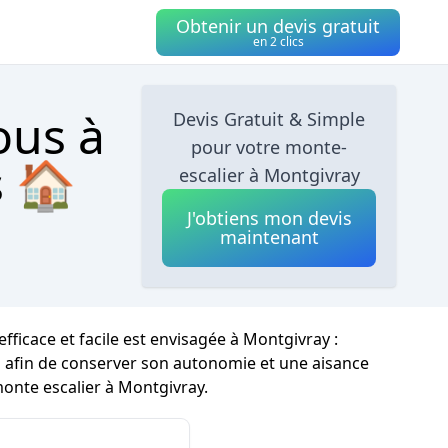
Obtenir un devis gratuit
en 2 clics
ous à
Devis Gratuit & Simple
pour votre monte-
s 🏠
escalier à Montgivray
J'obtiens mon devis
maintenant
ficace et facile est envisagée à Montgivray :
es afin de conserver son autonomie et une aisance
monte escalier à Montgivray.