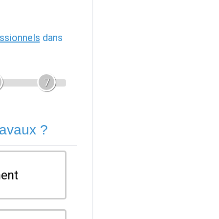
ssionnels
dans
7
ravaux ?
ent