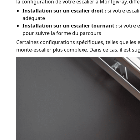
la configuration de votre escalier à Montgivray, dif
Installation sur un escalier droit :
si votre escal
adéquate
Installation sur un escalier tournant :
si votre 
pour suivre la forme du parcours
Certaines configurations spécifiques, telles que les e
monte-escalier plus complexe. Dans ce cas, il est su