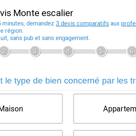
vis Monte escalier
5 minutes, demandez
3 devis comparatifs
aux
profe
e région.
tuit, sans pub et sans engagement.
2
3
4
5
6
t le type de bien concerné par les t
Maison
Appartem