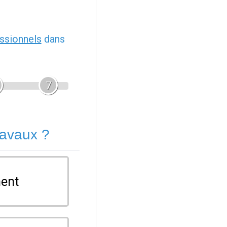
ssionnels
dans
7
ravaux ?
ent