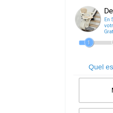
De
En 
votr
Gra
1
Quel es