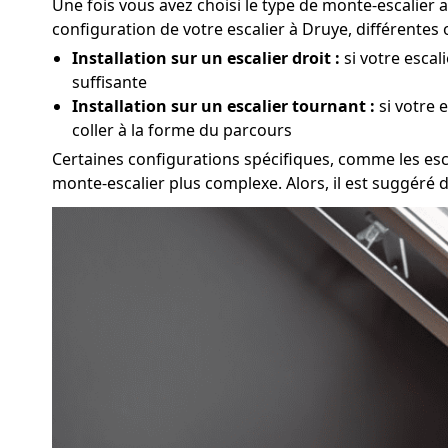
Une fois vous avez choisi le type de monte-escalier a
configuration de votre escalier à Druye, différente
Installation sur un escalier droit :
si votre escal
suffisante
Installation sur un escalier tournant :
si votre 
coller à la forme du parcours
Certaines configurations spécifiques, comme les escal
monte-escalier plus complexe. Alors, il est suggéré 