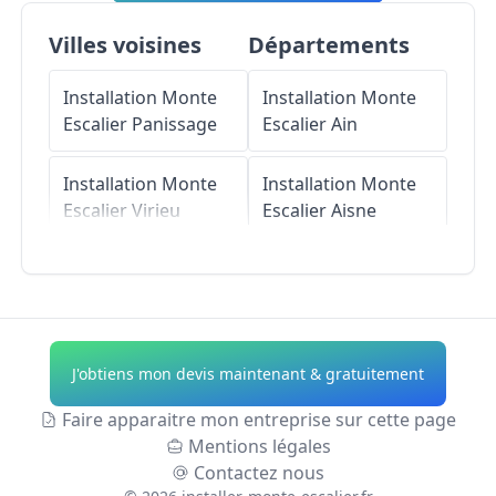
Villes voisines
Départements
Installation Monte
Installation Monte
Escalier
Panissage
Escalier
Ain
Installation Monte
Installation Monte
Escalier
Virieu
Escalier
Aisne
Installation Monte
Installation Monte
Escalier
Montrevel
Escalier
Allier
Installation Monte
Installation Monte
J'obtiens mon devis maintenant & gratuitement
Escalier
Burcin
Escalier
Alpes-de-
Haute-Provence
Faire apparaitre mon entreprise sur cette page
Installation Monte
Mentions légales
Escalier
Le Pin
Installation Monte
Contactez nous
Escalier
Hautes-