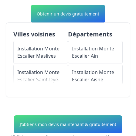
Obtenir un devis gratuitement
Villes voisines
Départements
Installation Monte
Installation Monte
Escalier
Maslives
Escalier
Ain
Installation Monte
Installation Monte
Escalier
Saint-Dyé-
Escalier
Aisne
sur-Loire
Installation Monte
Installation Monte
Escalier
Allier
Escalier
Montlivault
Installation Monte
J'obtiens mon devis maintenant & gratuitement
Installation Monte
Escalier
Alpes-de-
Escalier
Huisseau-
Haute-Provence