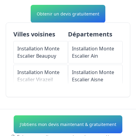
Obtenir un devis gratuitement
Villes voisines
Départements
Installation Monte
Installation Monte
Escalier
Beaupuy
Escalier
Ain
Installation Monte
Installation Monte
Escalier
Virazeil
Escalier
Aisne
Installation Monte
Installation Monte
Escalier
Gaujac
Escalier
Allier
Installation Monte
Installation Monte
J'obtiens mon devis maintenant & gratuitement
Escalier
Escalier
Alpes-de-
Montpouillan
Haute-Provence