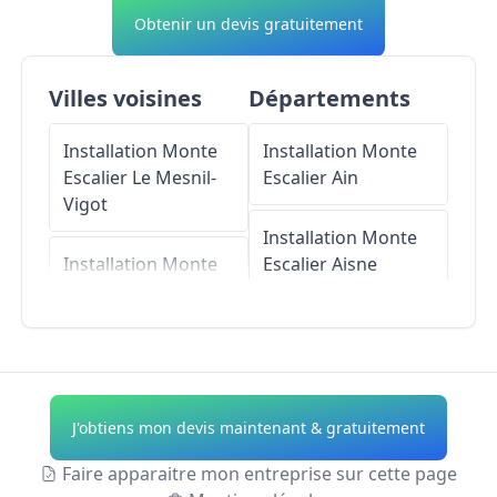
Obtenir un devis gratuitement
Villes voisines
Départements
Installation Monte
Installation Monte
Escalier
Le Mesnil-
Escalier
Ain
Vigot
Installation Monte
Installation Monte
Escalier
Aisne
Escalier
Montreuil-
sur-Lozon
Installation Monte
Escalier
Allier
Installation Monte
Escalier
Le Mesnil-
Installation Monte
J'obtiens mon devis maintenant & gratuitement
Eury
Escalier
Alpes-de-
Haute-Provence
Faire apparaitre mon entreprise sur cette page
Installation Monte