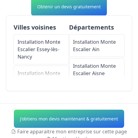
Obtenir un devis gratuitement
Villes voisines
Départements
Installation Monte
Installation Monte
Escalier
Essey-lès-
Escalier
Ain
Nancy
Installation Monte
Installation Monte
Escalier
Aisne
Escalier
Tomblaine
Installation Monte
Installation Monte
Escalier
Allier
Escalier
Dommartemont
Installation Monte
J'obtiens mon devis maintenant & gratuitement
Escalier
Alpes-de-
Installation Monte
Haute-Provence
Faire apparaitre mon entreprise sur cette page
Escalier
Malzéville