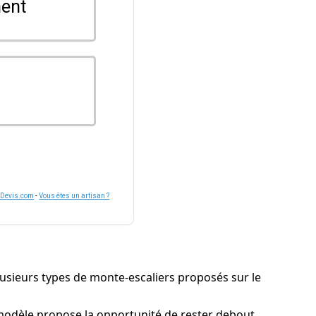
ent
nDevis.com
-
Vous êtes un artisan ?
 plusieurs types de monte-escaliers proposés sur le
modèle propose la opportunité de rester debout