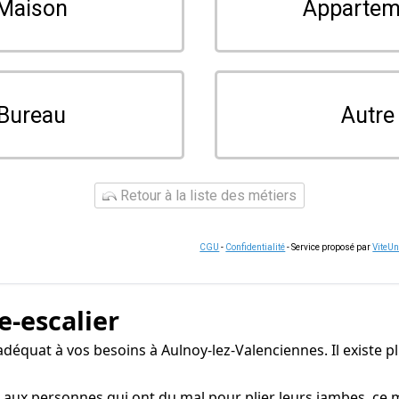
Maison
Appartem
Bureau
Autre
Retour à la liste des métiers
CGU
-
Confidentialité
- Service proposé par
ViteU
e-escalier
er adéquat à vos besoins à Aulnoy-lez-Valenciennes. Il existe
 aux personnes qui ont du mal pour plier leurs jambes, ce 