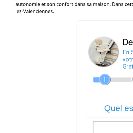
autonomie et son confort dans sa maison. Dans cette 
lez-Valenciennes.
De
En 
votr
Gra
1
Quel es