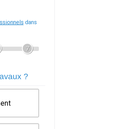
ssionnels
dans
7
ravaux ?
ent