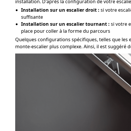
installation. D'après la configuration de votre esca
Installation sur un escalier droit :
si votre escal
suffisante
Installation sur un escalier tournant :
si votre 
place pour coller à la forme du parcours
Quelques configurations spécifiques, telles que les es
monte-escalier plus complexe. Ainsi, il est suggéré 