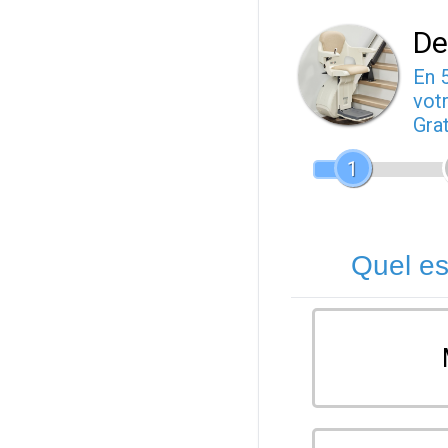
De
En 
votr
Gra
1
Quel es