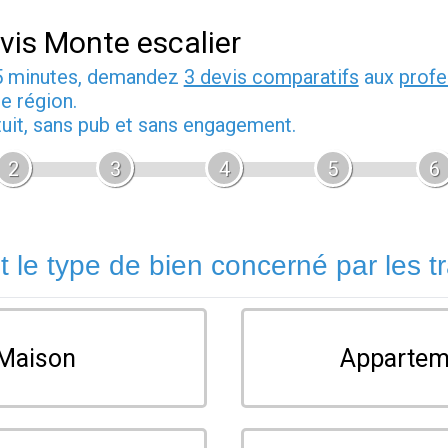
vis Monte escalier
5 minutes, demandez
3 devis comparatifs
aux
profe
e région.
tuit, sans pub et sans engagement.
2
3
4
5
6
t le type de bien concerné par les t
Maison
Appartem