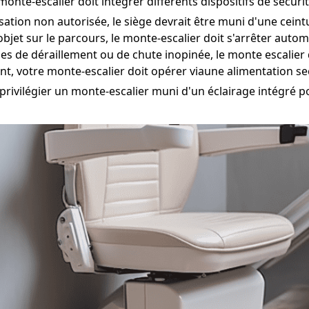
onte-escalier doit intégrer différents dispositifs de sécurit
isation non autorisée, le siège devrait être muni d'une cein
bjet sur le parcours, le monte-escalier doit s'arrêter aut
ues de déraillement ou de chute inopinée, le monte escalier
t, votre monte-escalier doit opérer viaune alimentation s
 privilégier un monte-escalier muni d'un éclairage intégré po