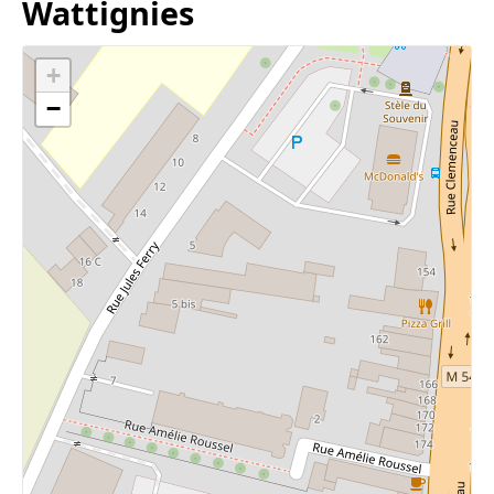
Wattignies
+
−