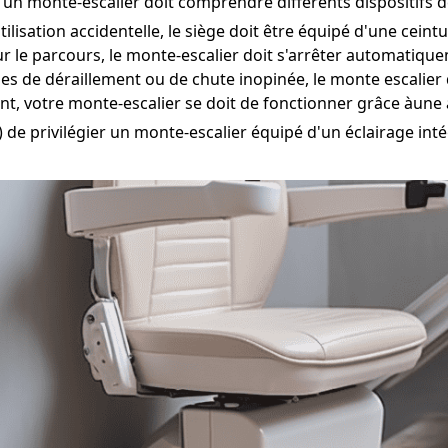
 un monte-escalier doit comprendre différents dispositifs de
ilisation accidentelle, le siège doit être équipé d'une ceint
r le parcours, le monte-escalier doit s'arrêter automatiqu
ues de déraillement ou de chute inopinée, le monte escalier
t, votre monte-escalier se doit de fonctionner grâce àune
e) de privilégier un monte-escalier équipé d'un éclairage inté