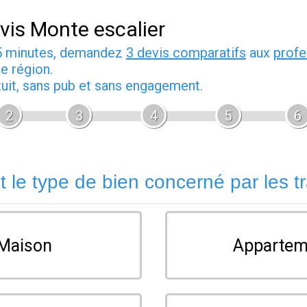
vis Monte escalier
5 minutes, demandez
3 devis comparatifs
aux
profe
e région.
tuit, sans pub et sans engagement.
2
3
4
5
6
t le type de bien concerné par les t
Maison
Appartem