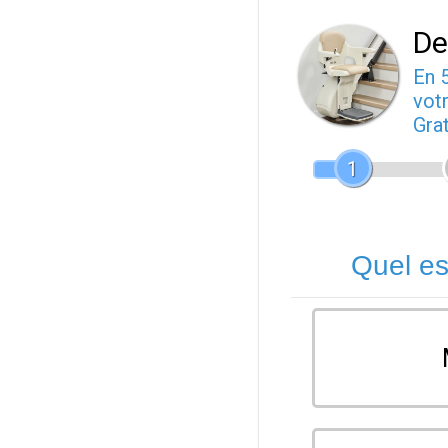
De
En 
votr
Gra
1
Quel es