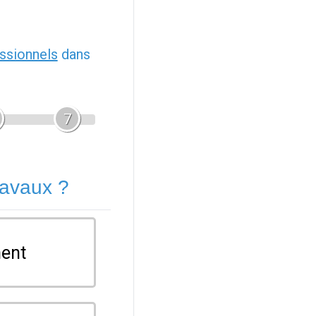
ssionnels
dans
7
ravaux ?
ent