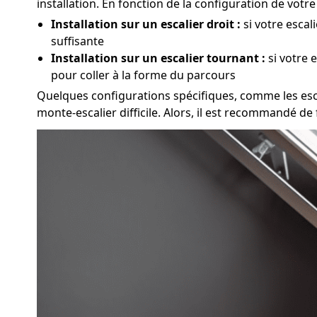
installation. En fonction de la configuration de vot
Installation sur un escalier droit :
si votre escal
suffisante
Installation sur un escalier tournant :
si votre 
pour coller à la forme du parcours
Quelques configurations spécifiques, comme les escali
monte-escalier difficile. Alors, il est recommandé d