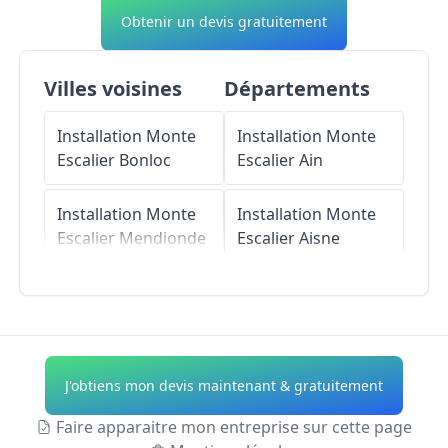
Obtenir un devis gratuitement
Villes voisines
Départements
Installation Monte
Installation Monte
Escalier
Bonloc
Escalier
Ain
Installation Monte
Installation Monte
Escalier
Mendionde
Escalier
Aisne
Installation Monte
Installation Monte
Escalier
Ayherre
Escalier
Allier
Installation Monte
Installation Monte
J'obtiens mon devis maintenant & gratuitement
Escalier
Macaye
Escalier
Alpes-de-
Haute-Provence
Faire apparaitre mon entreprise sur cette page
Installation Monte