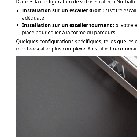
D'après la configuration de votre escalier à Nothalt
Installation sur un escalier droit :
si votre escal
adéquate
Installation sur un escalier tournant :
si votre 
place pour coller à la forme du parcours
Quelques configurations spécifiques, telles que les es
monte-escalier plus complexe. Ainsi, il est recomma