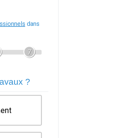
ssionnels
dans
7
ravaux ?
ent