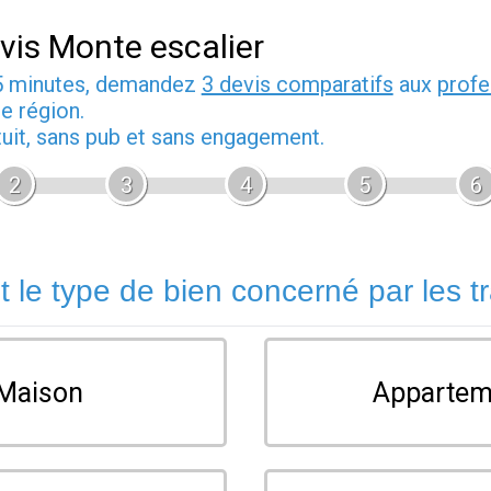
vis Monte escalier
5 minutes, demandez
3 devis comparatifs
aux
profe
e région.
tuit, sans pub et sans engagement.
2
3
4
5
6
t le type de bien concerné par les t
Maison
Appartem