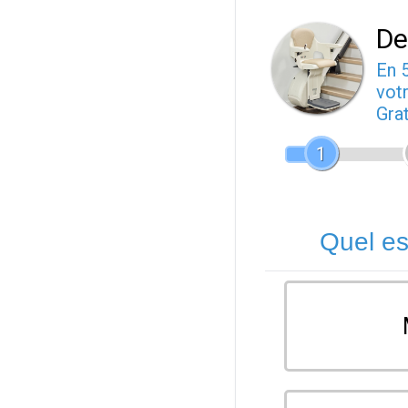
De
En 
votr
Gra
1
Quel es