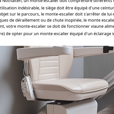
 Nothalten, un monte-escalier doit comprendre différents di
ilisation indésirable, le siège doit être équipé d'une ceint
bjet sur le parcours, le monte-escalier doit s'arrêter de lu
isques de déraillement ou de chute inopinée, le monte escali
t, votre monte-escalier se doit de fonctionner viaune alim
e) de opter pour un monte-escalier équipé d'un éclairage in