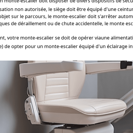
n monte-escalier doit disposer de divers dispositifs de sécur
isation non autorisée, le siège doit être équipé d'une ceint
bjet sur le parcours, le monte-escalier doit s'arrêter aut
isques de déraillement ou de chute accidentelle, le monte es
t, votre monte-escalier se doit de opérer viaune alimentat
) de opter pour un monte-escalier équipé d'un éclairage inté