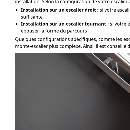
installation. Selon la configuration de votre escalie
Installation sur un escalier droit :
si votre escal
suffisante
Installation sur un escalier tournant :
si votre 
épouser la forme du parcours
Quelques configurations spécifiques, comme les escali
monte-escalier plus complexe. Ainsi, il est conseillé