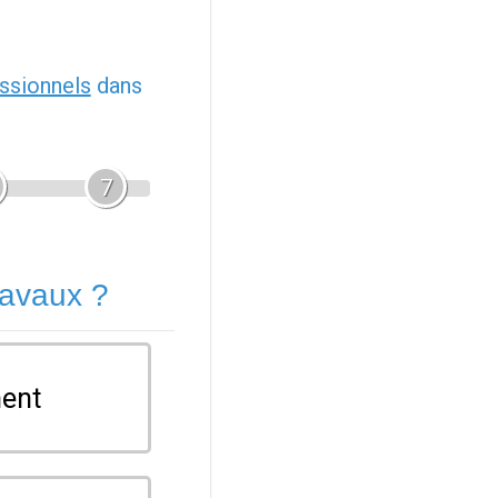
ssionnels
dans
7
ravaux ?
ent