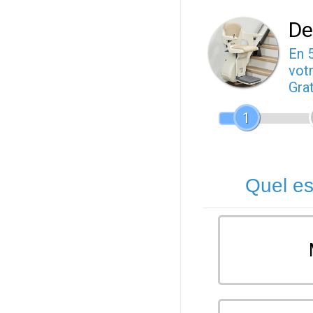
De
En 
votr
Gra
1
Quel es