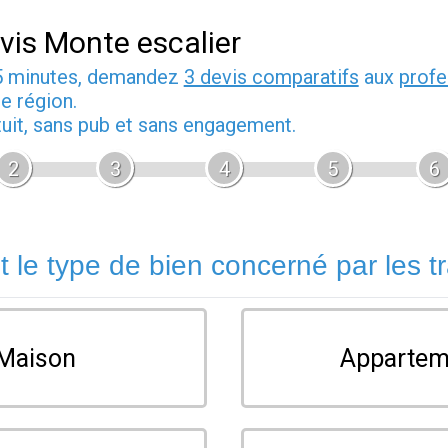
vis Monte escalier
5 minutes, demandez
3 devis comparatifs
aux
profe
e région.
tuit, sans pub et sans engagement.
2
3
4
5
6
t le type de bien concerné par les t
Maison
Appartem