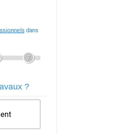
ssionnels
dans
7
ravaux ?
ent