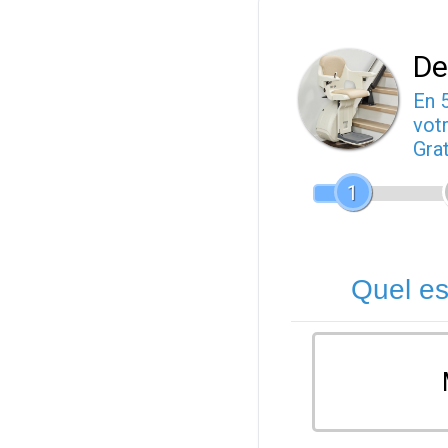
De
En 
votr
Gra
1
Quel es