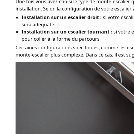
Une fois vous avez choisi le type de monte-escalier 
installation. Selon la configuration de votre escalie
Installation sur un escalier droit :
si votre escal
sera adéquate
Installation sur un escalier tournant :
si votre 
pour coller à la forme du parcours
Certaines configurations spécifiques, comme les escal
monte-escalier plus complexe. Dans ce cas, il est su