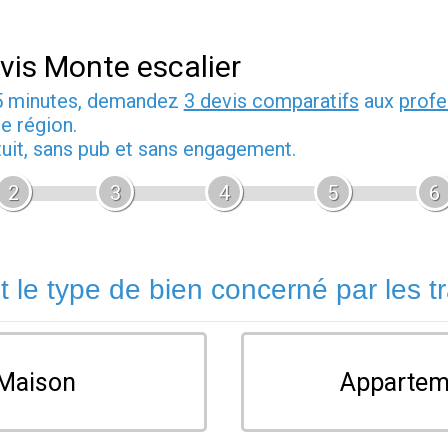
vis Monte escalier
5 minutes, demandez
3 devis comparatifs
aux
profe
e région.
tuit, sans pub et sans engagement.
2
3
4
5
6
t le type de bien concerné par les t
Maison
Appartem