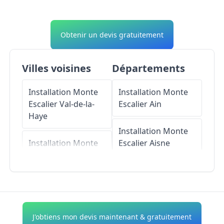
Obtenir un devis gratuitement
Villes voisines
Départements
Installation Monte
Installation Monte
Escalier
Val-de-la-
Escalier
Ain
Haye
Installation Monte
Installation Monte
Escalier
Aisne
Escalier
Le Grand-
Quevilly
Installation Monte
Escalier
Allier
Installation Monte
Escalier
Hautot-sur-
Installation Monte
J'obtiens mon devis maintenant & gratuitement
Seine
Escalier
Alpes-de-