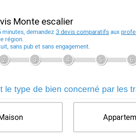
vis Monte escalier
5 minutes, demandez
3 devis comparatifs
aux
profe
e région.
tuit, sans pub et sans engagement.
2
3
4
5
6
t le type de bien concerné par les t
Maison
Appartem