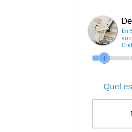
De
En 
votr
Gra
1
Quel es