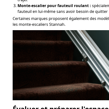
Monte-escalier pour fauteuil roulant :
spécialem
fauteuil en lui-même sans avoir besoin de quitter
Certaines marques proposent également des modèles
les monte-escaliers Stannah.
Évaluer et préparer l'espace