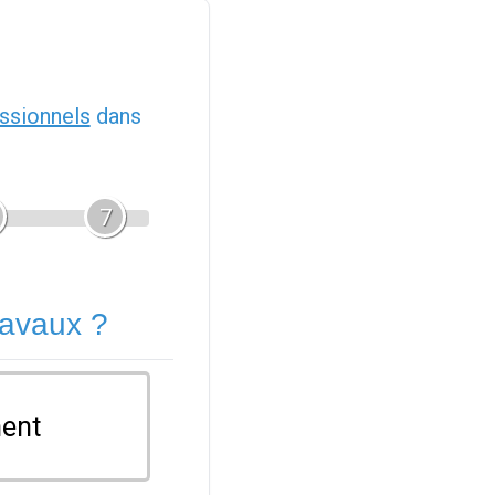
ssionnels
dans
7
ravaux ?
ent