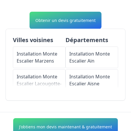
Obtenir un devis gratuitement
Villes voisines
Départements
Installation Monte
Installation Monte
Escalier
Marzens
Escalier
Ain
Installation Monte
Installation Monte
Escalier
Lacougotte-
Escalier
Aisne
Cadoul
Installation Monte
Installation Monte
Escalier
Allier
Escalier
Roquevidal
Installation Monte
J'obtiens mon devis maintenant & gratuitement
Installation Monte
Escalier
Alpes-de-