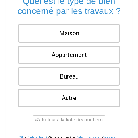
Quel est le type de bien
concerné par les travaux ?
Maison
Appartement
Bureau
Autre
Retour à la liste des métiers
CGU
-
Confidentialité
- Service proposé par
ViteUnDevis.com
-
Vous êtes un