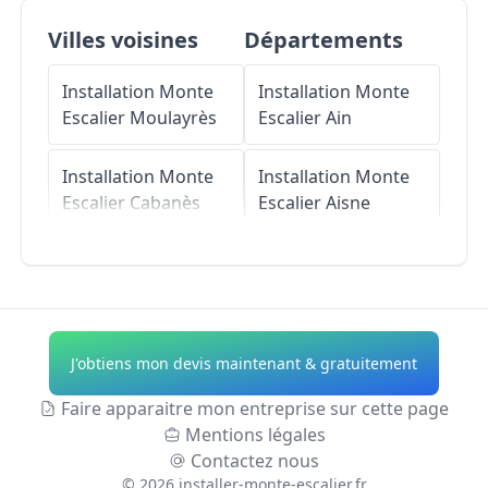
Villes voisines
Départements
Installation Monte
Installation Monte
Escalier
Moulayrès
Escalier
Ain
Installation Monte
Installation Monte
Escalier
Cabanès
Escalier
Aisne
Installation Monte
Installation Monte
Escalier
Viterbe
Escalier
Allier
Installation Monte
Installation Monte
J'obtiens mon devis maintenant & gratuitement
Escalier
Graulhet
Escalier
Alpes-de-
Haute-Provence
Faire apparaitre mon entreprise sur cette page
Installation Monte
Mentions légales
Escalier
Serviès
Installation Monte
Contactez nous
Escalier
Hautes-
©
2026
installer-monte-escalier.fr