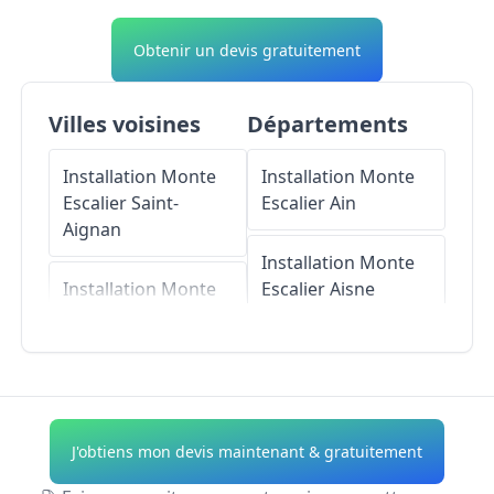
Obtenir un devis gratuitement
Villes voisines
Départements
Installation Monte
Installation Monte
Escalier
Saint-
Escalier
Ain
Aignan
Installation Monte
Installation Monte
Escalier
Aisne
Escalier
Castelferrus
Installation Monte
Escalier
Allier
Installation Monte
Escalier
Installation Monte
J'obtiens mon devis maintenant & gratuitement
Castelmayran
Escalier
Alpes-de-
Haute-Provence