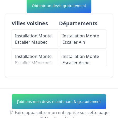
Obtenir un devis gratuitement
Villes voisines
Départements
Installation Monte
Installation Monte
Escalier
Maubec
Escalier
Ain
Installation Monte
Installation Monte
Escalier
Ménerbes
Escalier
Aisne
Installation Monte
Installation Monte
Escalier
Beaumettes
Escalier
Allier
Installation Monte
Installation Monte
J'obtiens mon devis maintenant & gratuitement
Escalier
Robion
Escalier
Alpes-de-
Haute-Provence
Faire apparaitre mon entreprise sur cette page
Installation Monte