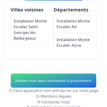
Villes voisines
Départements
Installation Monte
Installation Monte
Escalier
Saint-
Escalier
Ain
Georges-lès-
Baillargeaux
Installation Monte
Escalier
Aisne
Installation Monte
Escalier
Installation Monte
Chasseneuil-du-
Escalier
Allier
Poitou
Installation Monte
J'obtiens mon devis maintenant & gratuitement
Installation Monte
Escalier
Alpes-de-
Escalier
Avanton
Haute-Provence
Faire apparaitre mon entreprise sur cette page
Mentions légales
Installation Monte
Installation Monte
Contactez nous
Escalier
Dissay
Escalier
Hautes-