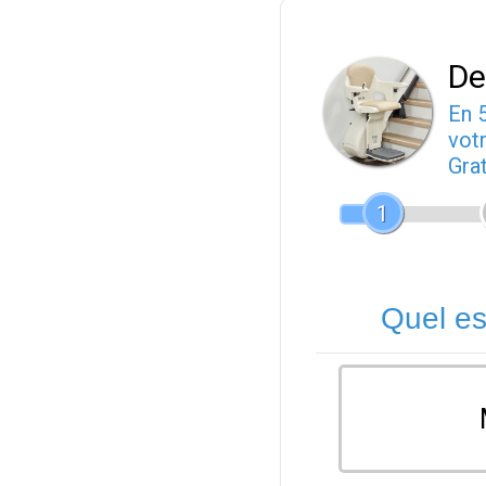
De
En 
votr
Gra
1
Quel es