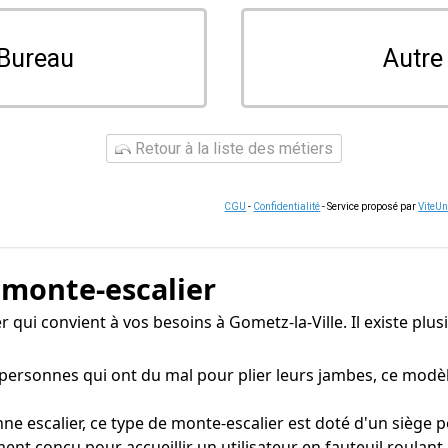
Bureau
Autre
Retour à la liste des métiers
CGU
-
Confidentialité
- Service proposé par
ViteU
 monte-escalier
ier qui convient à vos besoins à Gometz-la-Ville. Il existe pl
rsonnes qui ont du mal pour plier leurs jambes, ce modèle
e escalier, ce type de monte-escalier est doté d'un siège p
ent conçu pour accueillir un utilisateur en fauteuil roulant