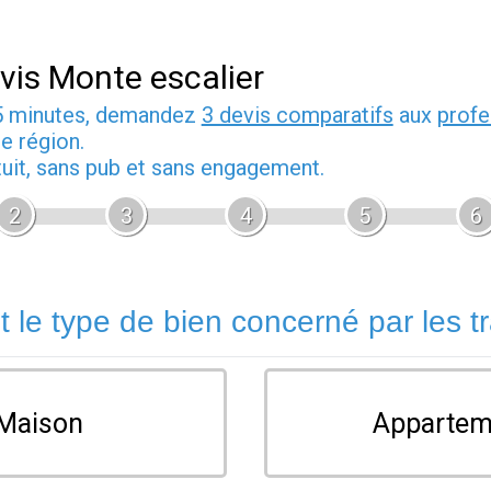
vis Monte escalier
5 minutes, demandez
3 devis comparatifs
aux
profe
e région.
tuit, sans pub et sans engagement.
2
3
4
5
6
t le type de bien concerné par les t
Maison
Appartem