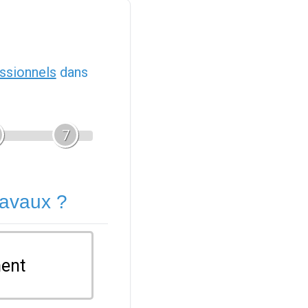
ssionnels
dans
7
ravaux ?
ent