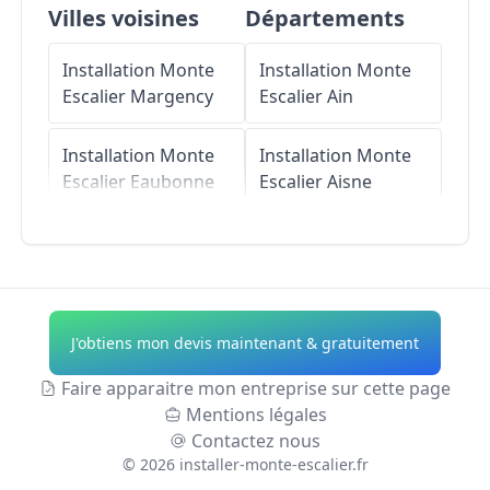
Villes voisines
Départements
Installation Monte
Installation Monte
Escalier
Margency
Escalier
Ain
Installation Monte
Installation Monte
Escalier
Eaubonne
Escalier
Aisne
Installation Monte
Installation Monte
Escalier
Soisy-sous-
Escalier
Allier
Montmorency
Installation Monte
J'obtiens mon devis maintenant & gratuitement
Installation Monte
Escalier
Alpes-de-
Escalier
Montlignon
Haute-Provence
Faire apparaitre mon entreprise sur cette page
Mentions légales
Installation Monte
Installation Monte
Contactez nous
Escalier
Escalier
Hautes-
©
2026
installer-monte-escalier.fr
Montmorency
Alpes