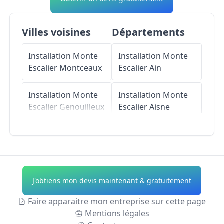
Villes voisines
Départements
Installation Monte
Installation Monte
Escalier
Montceaux
Escalier
Ain
Installation Monte
Installation Monte
Escalier
Genouilleux
Escalier
Aisne
Installation Monte
Installation Monte
Escalier
Taponas
Escalier
Allier
Installation Monte
Installation Monte
J'obtiens mon devis maintenant & gratuitement
Escalier
Montmerle-
Escalier
Alpes-de-
sur-Saône
Haute-Provence
Faire apparaitre mon entreprise sur cette page
Mentions légales
Installation Monte
Installation Monte