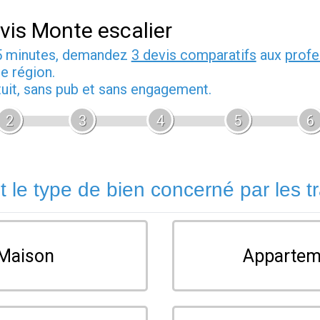
vis Monte escalier
5 minutes, demandez
3 devis comparatifs
aux
profe
e région.
tuit, sans pub et sans engagement.
2
3
4
5
6
t le type de bien concerné par les t
Maison
Appartem