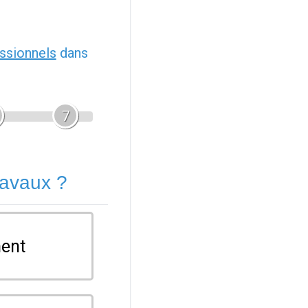
ssionnels
dans
7
ravaux ?
ent