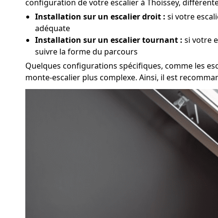
configuration de votre escalier à Thoissey, différen
Installation sur un escalier droit :
si votre escal
adéquate
Installation sur un escalier tournant :
si votre 
suivre la forme du parcours
Quelques configurations spécifiques, comme les escali
monte-escalier plus complexe. Ainsi, il est recomma