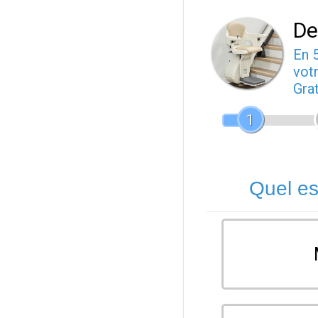
De
En 
votr
Gra
1
Quel es