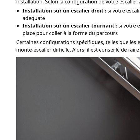
installation. Selon la configuration de votre escalie
Installation sur un escalier droit :
si votre escal
adéquate
Installation sur un escalier tournant :
si votre 
place pour coller à la forme du parcours
Certaines configurations spécifiques, telles que les e
monte-escalier difficile. Alors, il est conseillé de f