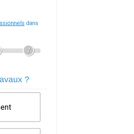
ssionnels
dans
7
ravaux ?
ent