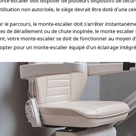
nte-escalier doit disposer de plusieurs dispositifs de sécuri
ilisation non autorisée, le siège devrait être doté d'une ce
r le parcours, le monte-escalier doit s'arrêter instantaném
ues de déraillement ou de chute inopinée, le monte escalier
t, votre monte-escalier se doit de fonctionner au moyen d
 opter pour un monte-escalier équipé d'un éclairage intégré p