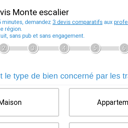
vis Monte escalier
5 minutes, demandez
3 devis comparatifs
aux
profe
e région.
tuit, sans pub et sans engagement.
2
3
4
5
6
t le type de bien concerné par les t
Maison
Appartem