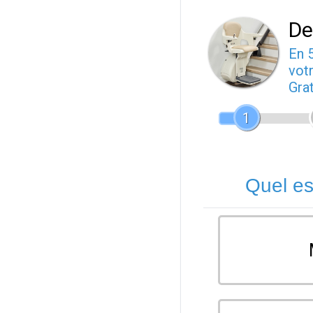
De
En 
votr
Gra
1
Quel es