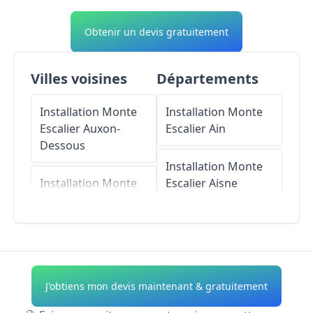
Obtenir un devis gratuitement
Villes voisines
Départements
Installation Monte
Installation Monte
Escalier
Auxon-
Escalier
Ain
Dessous
Installation Monte
Installation Monte
Escalier
Aisne
Escalier
Miserey-
Salines
Installation Monte
Escalier
Allier
Installation Monte
Escalier
Geneuille
Installation Monte
J'obtiens mon devis maintenant & gratuitement
Escalier
Alpes-de-
Installation Monte
Haute-Provence