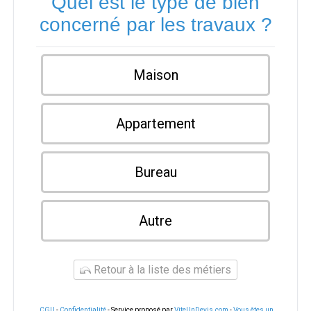
Quel est le type de bien
concerné par les travaux ?
Maison
Appartement
Bureau
Autre
Retour à la liste des métiers
CGU
-
Confidentialité
- Service proposé par
ViteUnDevis.com
-
Vous êtes un