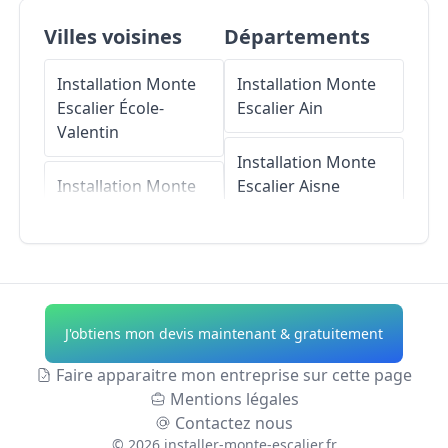
Villes voisines
Départements
Installation Monte
Installation Monte
Escalier
École-
Escalier
Ain
Valentin
Installation Monte
Installation Monte
Escalier
Aisne
Escalier
Miserey-
Salines
Installation Monte
Escalier
Allier
Installation Monte
Escalier
Pouilley-les-
Installation Monte
J'obtiens mon devis maintenant & gratuitement
Vignes
Escalier
Alpes-de-
Haute-Provence
Faire apparaitre mon entreprise sur cette page
Installation Monte
Mentions légales
Escalier
Serre-les-
Installation Monte
Contactez nous
Sapins
Escalier
Hautes-
©
2026
installer-monte-escalier.fr