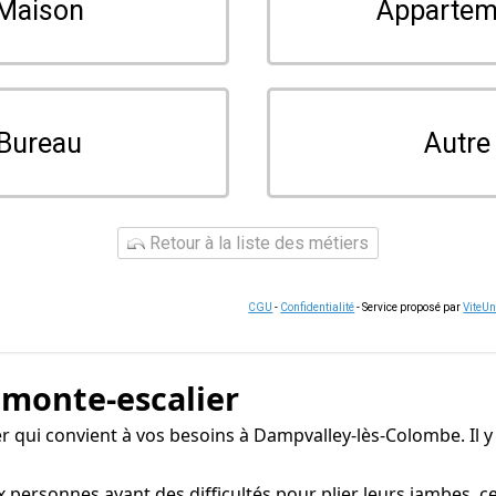
Maison
Appartem
Bureau
Autre
Retour à la liste des métiers
CGU
-
Confidentialité
- Service proposé par
ViteU
 monte-escalier
lier qui convient à vos besoins à Dampvalley-lès-Colombe. Il
personnes ayant des difficultés pour plier leurs jambes, 