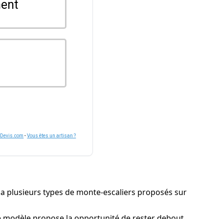
ent
nDevis.com
-
Vous êtes un artisan ?
 y a plusieurs types de monte-escaliers proposés sur
ce modèle propose la opportunité de rester debout