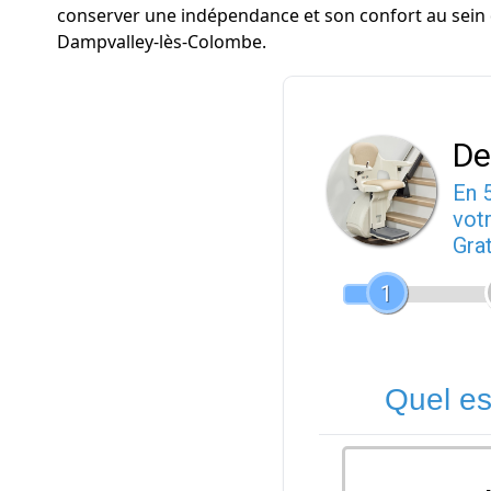
conserver une indépendance et son confort au sein de
Dampvalley-lès-Colombe.
De
En 
votr
Gra
1
Quel es