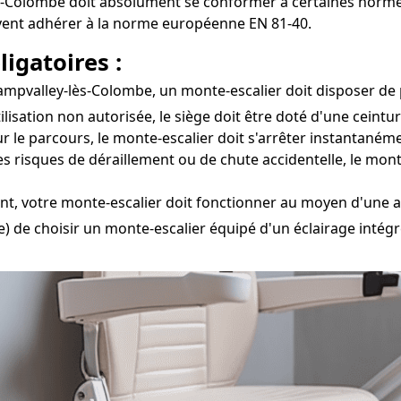
-Colombe doit absolument se conformer à certaines normes 
vent adhérer à la norme européenne EN 81-40.
igatoires :
mpvalley-lès-Colombe, un monte-escalier doit disposer de pl
tilisation non autorisée, le siège doit être doté d'une ceint
r le parcours, le monte-escalier doit s'arrêter instantaném
s risques de déraillement ou de chute accidentelle, le mon
t, votre monte-escalier doit fonctionner au moyen d'une 
 de choisir un monte-escalier équipé d'un éclairage intégré 