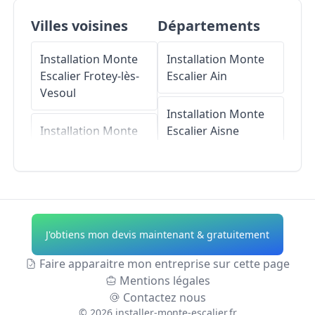
Villes voisines
Départements
Installation Monte
Installation Monte
Escalier
Frotey-lès-
Escalier
Ain
Vesoul
Installation Monte
Installation Monte
Escalier
Aisne
Escalier
Quincey
Installation Monte
Installation Monte
Escalier
Allier
Escalier
Villeparois
Installation Monte
J'obtiens mon devis maintenant & gratuitement
Installation Monte
Escalier
Alpes-de-
Escalier
Coulevon
Haute-Provence
Faire apparaitre mon entreprise sur cette page
Mentions légales
Installation Monte
Installation Monte
Contactez nous
Escalier
Noidans-
Escalier
Hautes-
©
2026
installer-monte-escalier.fr