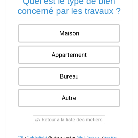
Quel est le type de bien
concerné par les travaux ?
Maison
Appartement
Bureau
Autre
Retour à la liste des métiers
CGU
-
Confidentialité
- Service proposé par
ViteUnDevis.com
-
Vous êtes un