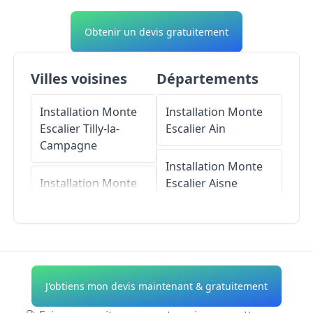
Obtenir un devis gratuitement
Villes voisines
Départements
Installation Monte
Installation Monte
Escalier
Tilly-la-
Escalier
Ain
Campagne
Installation Monte
Installation Monte
Escalier
Aisne
Escalier
Soliers
Installation Monte
Installation Monte
Escalier
Allier
Escalier
Hubert-
Folie
Installation Monte
J'obtiens mon devis maintenant & gratuitement
Escalier
Alpes-de-
Installation Monte
Haute-Provence