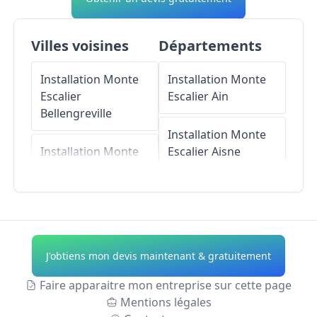
Villes voisines
Départements
Installation Monte
Installation Monte
Escalier
Escalier
Ain
Bellengreville
Installation Monte
Installation Monte
Escalier
Aisne
Escalier
Cagny
Installation Monte
Installation Monte
Escalier
Allier
Escalier
Frénouville
Installation Monte
J'obtiens mon devis maintenant & gratuitement
Installation Monte
Escalier
Alpes-de-
Escalier
Saint-Pair
Haute-Provence
Faire apparaitre mon entreprise sur cette page
Mentions légales
Installation Monte
Installation Monte