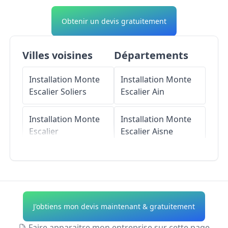
Obtenir un devis gratuitement
Villes voisines
Départements
Installation Monte
Installation Monte
Escalier
Soliers
Escalier
Ain
Installation Monte
Installation Monte
Escalier
Escalier
Aisne
Bourguébus
Installation Monte
Installation Monte
Escalier
Allier
Escalier
Tilly-la-
Campagne
Installation Monte
J'obtiens mon devis maintenant & gratuitement
Escalier
Alpes-de-
Installation Monte
Haute-Provence
Faire apparaitre mon entreprise sur cette page