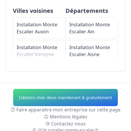
Villes voisines
Départements
Installation Monte
Installation Monte
Escalier
Auxon
Escalier
Ain
Installation Monte
Installation Monte
Escalier
Varogne
Escalier
Aisne
Installation Monte
Installation Monte
Escalier
Vellefrie
Escalier
Allier
Installation Monte
Installation Monte
J'obtiens mon devis maintenant & gratuitement
Escalier
Le Val-Saint-
Escalier
Alpes-de-
Éloi
Haute-Provence
Faire apparaitre mon entreprise sur cette page
Mentions légales
Installation Monte
Installation Monte
Contactez nous
Escalier
Escalier
Hautes-
©
2026
installer-monte-escalier.fr