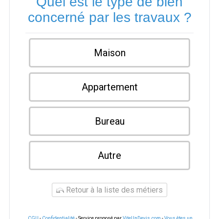
Quel est le type de bien
concerné par les travaux ?
Maison
Appartement
Bureau
Autre
Retour à la liste des métiers
CGU
-
Confidentialité
- Service proposé par
ViteUnDevis.com
-
Vous êtes un